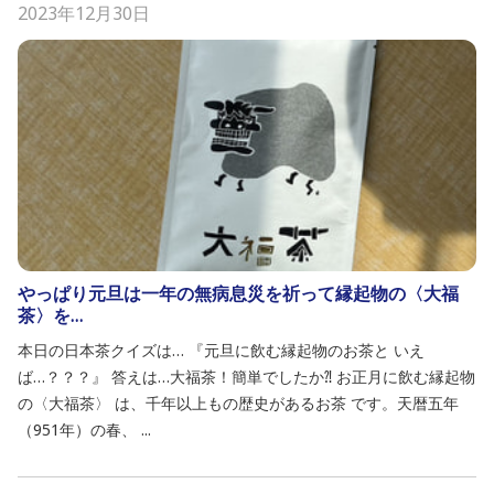
2023年12月30日
やっぱり元旦は一年の無病息災を祈って縁起物の〈大福
茶〉を…
本日の日本茶クイズは… 『元旦に飲む縁起物のお茶と いえ
ば…？？？』 答えは…大福茶！簡単でしたか⁈ お正月に飲む縁起物
の〈大福茶〉 は、千年以上もの歴史があるお茶 です。天暦五年
（951年）の春、 ...