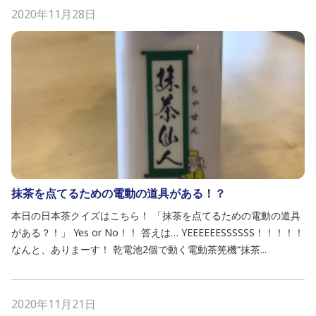
2020年11月28日
抹茶を点てるための電動の道具がある！？
本日の日本茶クイズはこちら！ 「抹茶を点てるための電動の道具
がある？！」 Yes or No！！ 答えは… YEEEEEESSSSSS！！！！！
なんと、ありまーす！ 乾電池2個で動く電動茶筅機“抹茶...
2020年11月21日