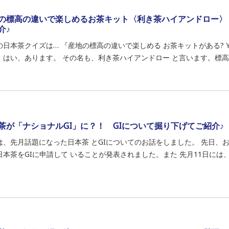
の標高の違いで楽しめるお茶キット〈利き茶ハイアンドロー〉！「nok
介♪
日本茶クイズは… 『産地の標高の違いで楽しめる お茶キットがある? Yes
！ はい、あります。 その名も、利き茶ハイアンドロー と言います。標高55
茶が「ナショナルGI」に？！ GIについて掘り下げてご紹介♪
は、先月話題になった日本茶 とGIについてのお話をしました。 先日、
日本茶をGIに申請して いることが発表されました。また 先月11日には、農