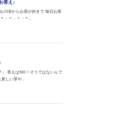
お答え♪
子どもの頃からお茶が好きで 毎日お茶
・＊・＊・＊...
♪
O？』 答えはNO！そうではないんで
しい芽や...