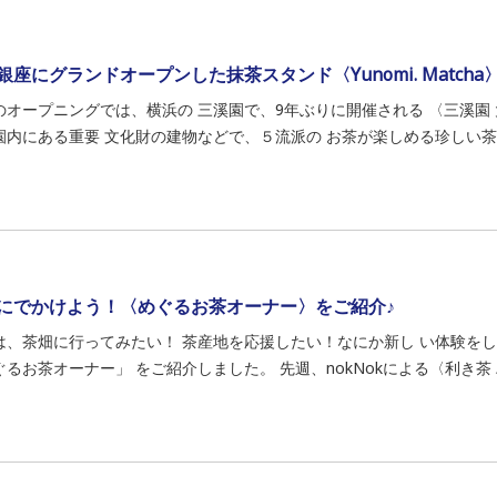
銀座にグランドオープンした抹茶スタンド〈Yunomi. Matcha
のオープニングでは、横浜の 三溪園で、9年ぶりに開催される 〈三溪園
園内にある重要 文化財の建物などで、５流派の お茶が楽しめる珍しい茶会
にでかけよう！〈めぐるお茶オーナー〉をご紹介♪
は、茶畑に行ってみたい！ 茶産地を応援したい！なにか新し い体験をし
ぐるお茶オーナー」 をご紹介しました。 先週、nokNokによる〈利き茶 