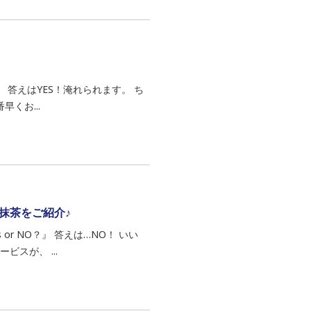
』 答えはYES！淹れられます。 ち
くお...
抹茶をご紹介♪
r NO？』 答えは…NO！ いい
スが、 ...