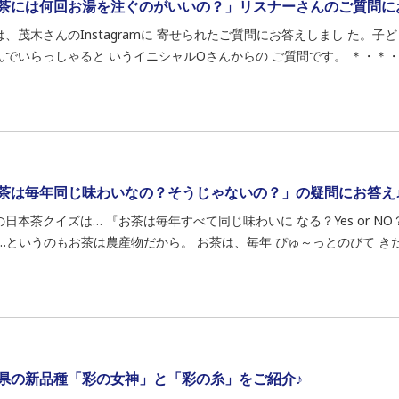
茶には何回お湯を注ぐのがいいの？」リスナーさんのご質問に
は、茂木さんのInstagramに 寄せられたご質問にお答えしまし た。
んでいらっしゃると いうイニシャルOさんからの ご質問です。 ＊・＊・＊
茶は毎年同じ味わいなの？そうじゃないの？」の疑問にお答え
の日本茶クイズは… 『お茶は毎年すべて同じ味わいに なる？Yes or N
 …というのもお茶は農産物だから。 お茶は、毎年 ぴゅ～っとのびて きた新
県の新品種「彩の女神」と「彩の糸」をご紹介♪