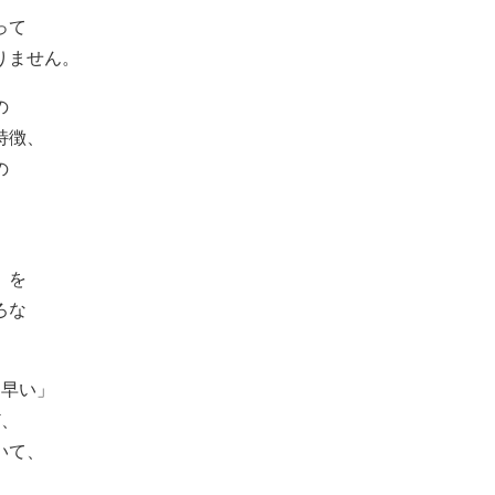
って
りません。
の
特徴、
の
」を
ろな
。
日早い」
ど、
いて、