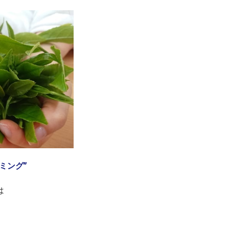
ミング”
は
、