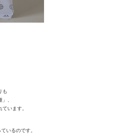
」
りも
種」、
れています。
っているのです。