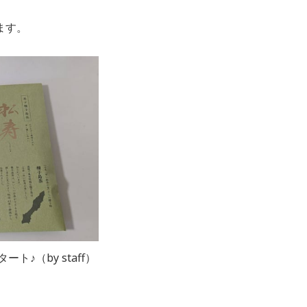
、
ます。
ト♪（by staff）