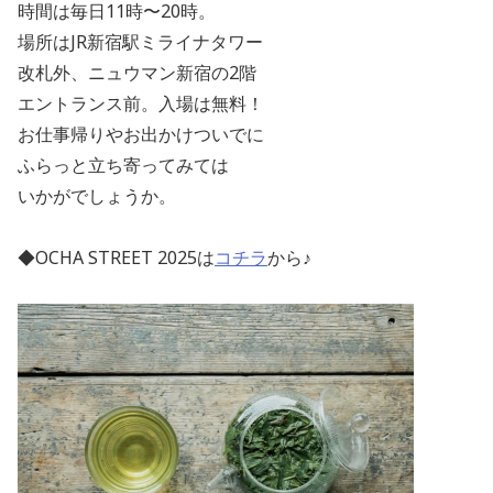
時間は毎日11時〜20時。
場所は
JR
新宿駅ミライナタワー
改札外、ニュウマン新宿の
2
階
エントランス前。入場は無料！
お仕事帰りやお出かけついでに
ふらっと立ち寄ってみては
いかがでしょうか。
◆OCHA STREET 2025は
コチラ
から♪