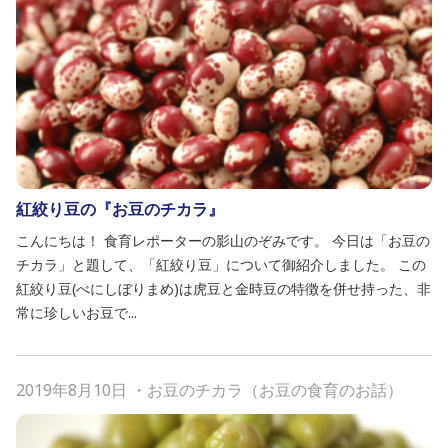
紅絞り豆の『お豆のチカラ』
こんにちは！ 食育レポーターの影山のぞみです。 今日は「お豆の
チカラ」と題して、「紅絞り豆」について御紹介しました。 この
紅絞り豆(べにしぼりまめ)は虎豆と金時豆の特徴を併せ持った、非
常に珍しいお豆で...
2019年8月10日
・
お豆のチカラ（お豆の食育のお話）