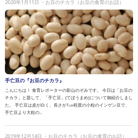
2020年1月11日
・
お豆のチカラ（お豆の食育のお話）
手亡豆の『お豆のチカラ』
こんにちは！ 食育レポーターの影山のぞみです。 今日は「お豆の
チカラ」と題して、「手亡豆」(てぼうまめ)について御紹介しまし
た。 手亡豆は皮が白く、長さが1㎝程度の小粒のインゲン豆で、
手亡豆より大粒の...
2019年12月14日
・
お豆のチカラ（お豆の食育のお話）