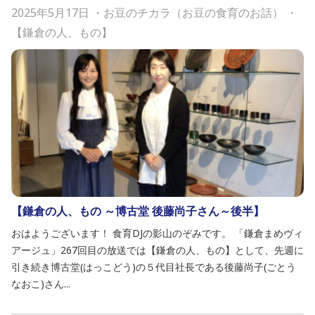
2025年5月17日
・
お豆のチカラ（お豆の食育のお話）
・
【鎌倉の人、もの】
【鎌倉の人、もの ～博古堂 後藤尚子さん～後半】
おはようございます！ 食育DJの影山のぞみです。 「鎌倉まめヴィ
アージュ」267回目の放送では【鎌倉の人、もの】として、先週に
引き続き博古堂(はっこどう)の５代目社長である後藤尚子(ごとう
なおこ)さん...