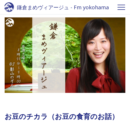
鎌倉まめヴィアージュ - Fm yokohama
84.7
お豆のチカラ（お豆の食育のお話）