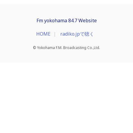
Fm yokohama 84.7 Website
HOME
radiko.jpで聴く
© Yokohama F.M. Broadcasting Co.,Ltd.