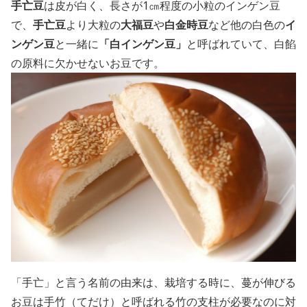
手亡豆
は皮が白く、長さが
1
㎝程度の小粒のインゲン豆
で、
手亡豆
より大粒の
大福豆
や
白金時豆
など他の白色の
イ
ンゲン豆
と一緒に
「白インゲン豆」
と呼ばれていて、白餡
の原料に欠かせないお豆です。
「手亡」と言う名前の由来は、栽培する時に、蔓が伸びる
お豆は手竹（てだけ）と呼ばれる竹の支柱が必要なのに対