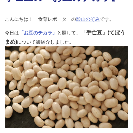
こんにちは！ 食育レポーターの
影山のぞみ
です。
「手亡豆」(てぼう
今日は
「お豆のチカラ」
と題して、
まめ)
について御紹介しました。