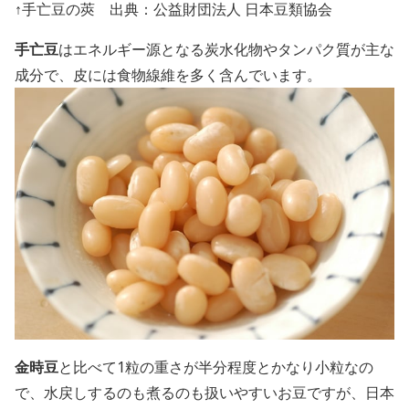
↑手亡豆の莢 出典：公益財団法人 日本豆類協会
手亡豆
はエネルギー源となる炭水化物やタンパク質が主な
成分で、皮には食物線維を多く含んでいます。
金時豆
と比べて
1
粒の重さが半分程度とかなり小粒なの
で、水戻しするのも煮るのも扱いやすいお豆ですが、日本