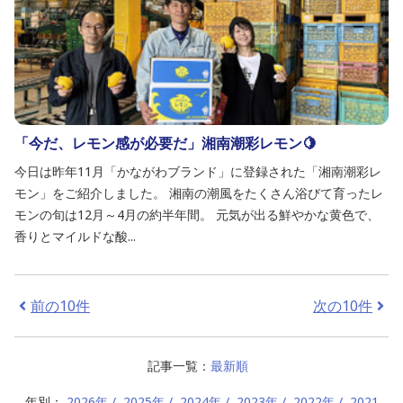
「今だ、レモン感が必要だ」湘南潮彩レモン🍋
今日は昨年11月「かながわブランド」に登録された「湘南潮彩レ
モン」をご紹介しました。 湘南の潮風をたくさん浴びて育ったレ
モンの旬は12月～4月の約半年間。 元気が出る鮮やかな黄色で、
香りとマイルドな酸...
前の10件
次の10件
記事一覧：
最新順
年別：
2026年
2025年
2024年
2023年
2022年
2021