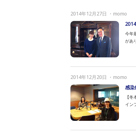
2014年12月27日
・
momo
20
今年最
があ
2014年12月20日
・
momo
感染
【冬
イン