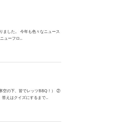
り返りました。 今年も色々なニュース
ューフロ...
空の下、皆でレッツBBQ！） ②
答えはクイズにするまで...