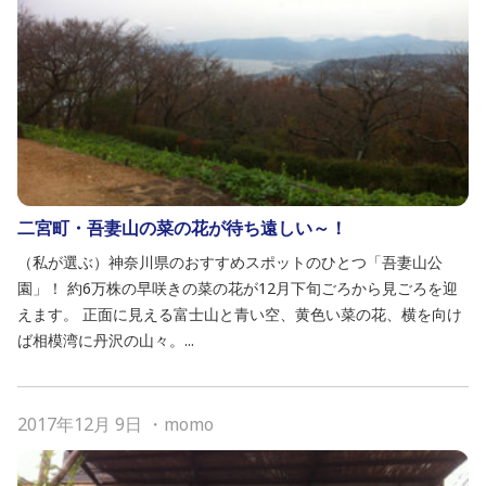
二宮町・吾妻山の菜の花が待ち遠しい～！
（私が選ぶ）神奈川県のおすすめスポットのひとつ「吾妻山公
園」！ 約6万株の早咲きの菜の花が12月下旬ごろから見ごろを迎
えます。 正面に見える富士山と青い空、黄色い菜の花、横を向け
ば相模湾に丹沢の山々。...
2017年12月 9日
・
momo