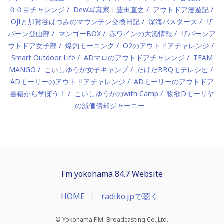
００目チャレンジ
Dew写真家：豊田直之
アウトドア漫遊記
OJIと加賀谷はつみのマウンテン交換日記
深海バスターズ
ザ
バーン登山部
マンゴーBOX
赤ワインの大漁情報
ザバーンア
ウトドア女子部
爆釣モーニング
O2のアウトドアチャレンジ
Smart Outdoor Life
ADマロのアウトドアチャレンジ
TEAM
MANGO
こいしゆうか女子キャンプ
たけだBBQモテレシピ
ADモーリーのアウトドアチャレンジ
ADモーリーのアウトドア
書籍から学ぼう！
こいしゆうかのwith Camp
物欲Dモーリヤ
の減価償却ジャーニー
Fm yokohama 84.7 Website
HOME
radiko.jpで聴く
© Yokohama F.M. Broadcasting Co.,Ltd.