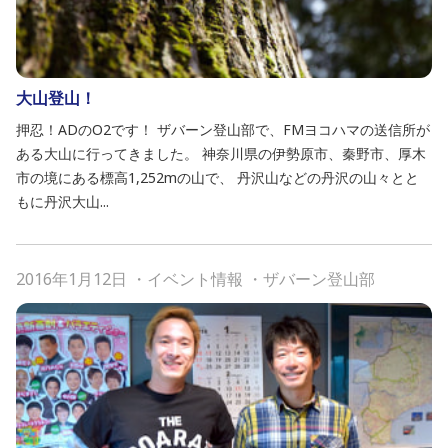
大山登山！
押忍！ADのO2です！ ザバーン登山部で、FMヨコハマの送信所が
ある大山に行ってきました。 神奈川県の伊勢原市、秦野市、厚木
市の境にある標高1,252mの山で、 丹沢山などの丹沢の山々とと
もに丹沢大山...
2016年1月12日
・
イベント情報
・
ザバーン登山部