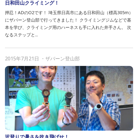
日和田山クライミング！
押忍！ADのO2です！ 埼玉県日高市にある日和田山（標高305m）
にザバーン登山部で行ってきました！ クライミングジムなどで基
本を学び、クライミング用のハーネスも手に入れた井手さん。 次
なるステップと...
2015年7月21日
・
ザバーン登山部
沢登りで暑さを吹き飛ばせ！