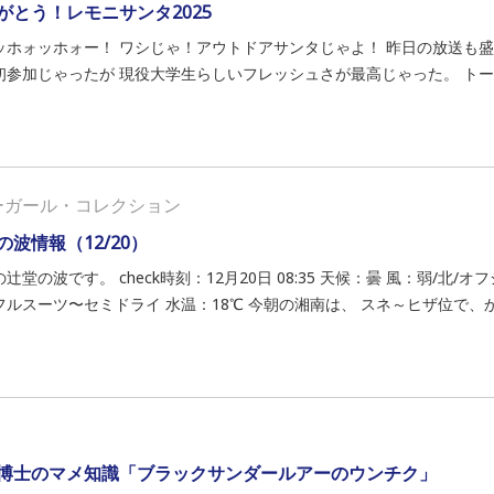
がとう！レモニサンタ2025
ッホォッホォー！ ワシじゃ！アウトドアサンタじゃよ！ 昨日の放送も盛
初参加じゃったが 現役大学生らしいフレッシュさが最高じゃった。 トーク
ーガール・コレクション
の波情報（12/20）
辻堂の波です。 check時刻：12月20日 08:35 天候：曇 風：弱/北/
フルスーツ〜セミドライ 水温：18℃ 今朝の湘南は、 スネ～ヒザ位で、か.
博士のマメ知識「ブラックサンダールアーのウンチク」