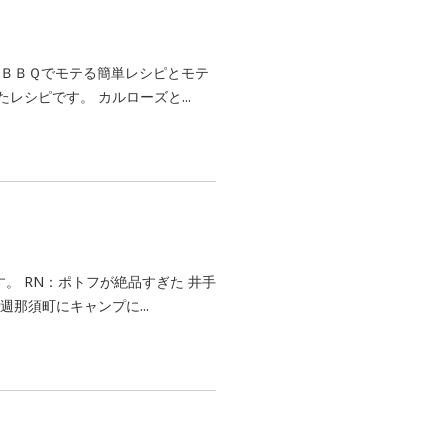
 ＢＢＱでモテる簡単レシピとモテ
シピです。 カルローズと...
。 RN：ポトフが絶品すぎた 井手
那須町にキャンプに...