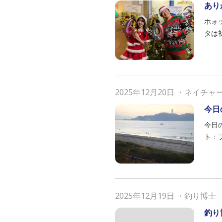
あり
ホォ
タは
2025年12月20日
・
ネイチャ
今日
今日の
ト：
2025年12月19日
・
釣り博士
釣り