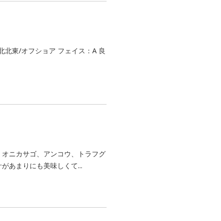
中/北北東/オフショア フェイス：A 良
、オニカサゴ、アンコウ、トラフグ
があまりにも美味しくて...