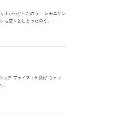
り上がっとったのう！ レモニサン
も堂々としとったのう。...
オフショア フェイス：A 良好 ウェッ
..