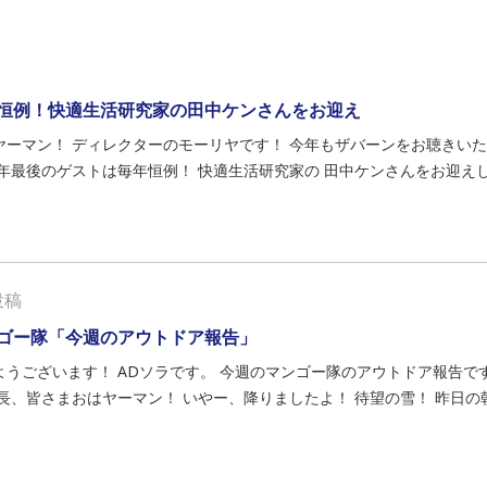
恒例！快適生活研究家の田中ケンさんをお迎え
ヤーマン！ ディレクターのモーリヤです！ 今年もザバーンをお聴きいた
25年最後のゲストは毎年恒例！ 快適生活研究家の 田中ケンさんをお迎えして
投稿
ゴー隊「今週のアウトドア報告」
ようございます！ ADソラです。 今週のマンゴー隊のアウトドア報告で
隊長、皆さまおはヤーマン！ いやー、降りましたよ！ 待望の雪！ 昨日の朝