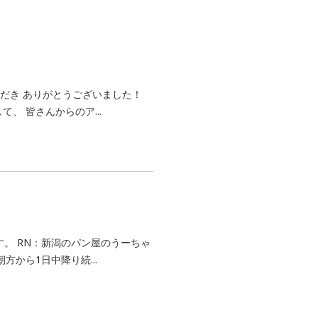
だき ありがとうございました！
、 皆さんからのア...
す。 RN：新潟のパン屋のうーちゃ
方から1日中降り続...