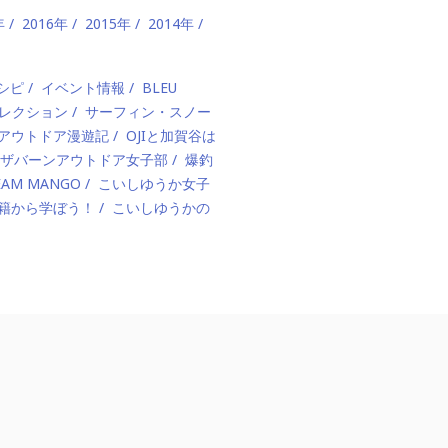
年
2016年
2015年
2014年
シピ
イベント情報
BLEU
レクション
サーフィン・スノー
アウトドア漫遊記
OJIと加賀谷は
ザバーンアウトドア女子部
爆釣
EAM MANGO
こいしゆうか女子
籍から学ぼう！
こいしゆうかの