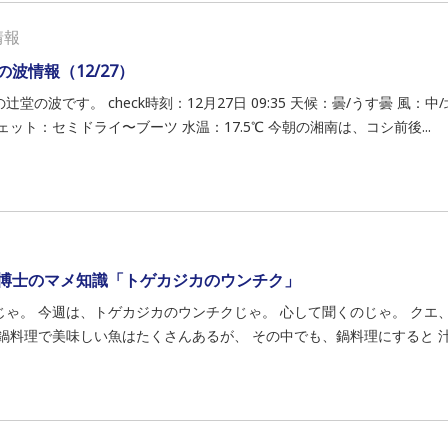
情報
の波情報（12/27）
辻堂の波です。 check時刻：12月27日 09:35 天候：曇/うす曇 風：
ェット：セミドライ〜ブーツ 水温：17.5℃ 今朝の湘南は、コシ前後...
博士のマメ知識「トゲカジカのウンチク」
じゃ。 今週は、トゲカジカのウンチクじゃ。 心して聞くのじゃ。 クエ
 鍋料理で美味しい魚はたくさんあるが、 その中でも、鍋料理にすると 汁