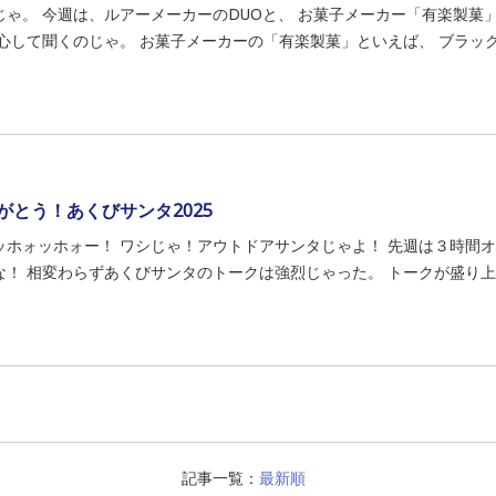
じゃ。 今週は、ルアーメーカーのDUOと、 お菓子メーカー「有楽製菓
 心して聞くのじゃ。 お菓子メーカーの「有楽製菓」といえば、 ブラック
がとう！あくびサンタ2025
ッホォッホォー！ ワシじゃ！アウトドアサンタじゃよ！ 先週は３時間
な！ 相変わらずあくびサンタのトークは強烈じゃった。 トークが盛り上が
記事一覧：
最新順