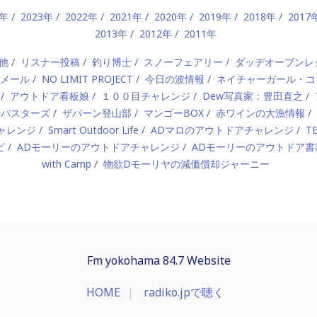
4年
2023年
2022年
2021年
2020年
2019年
2018年
2017
2013年
2012年
2011年
他
リスナー投稿
釣り博士
スノーフェアリー
ダッヂオーブンレ
メール
NO LIMIT PROJECT
今日の波情報
ネイチャーガール・コ
アウトドア看板娘
１００目チャレンジ
Dew写真家：豊田直之
海バスターズ
ザバーン登山部
マンゴーBOX
赤ワインの大漁情報
ャレンジ
Smart Outdoor Life
ADマロのアウトドアチャレンジ
T
ピ
ADモーリーのアウトドアチャレンジ
ADモーリーのアウトドア書
with Camp
物欲Dモーリヤの減価償却ジャーニー
Fm yokohama 84.7 Website
HOME
radiko.jpで聴く