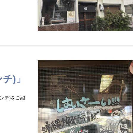
チ)」
ンチ)をご紹