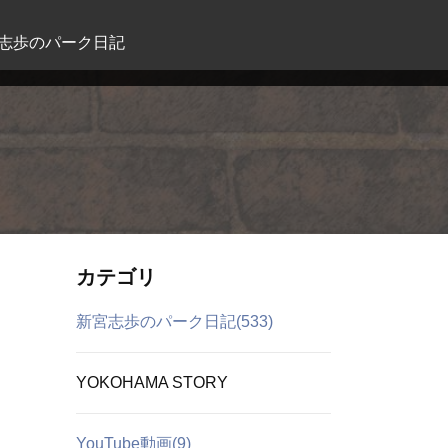
志歩のパーク日記
カテゴリ
新宮志歩のパーク日記(533)
YOKOHAMA STORY
YouTube動画(9)