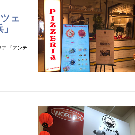
ッツェ
浜」
ア 「アンテ
」