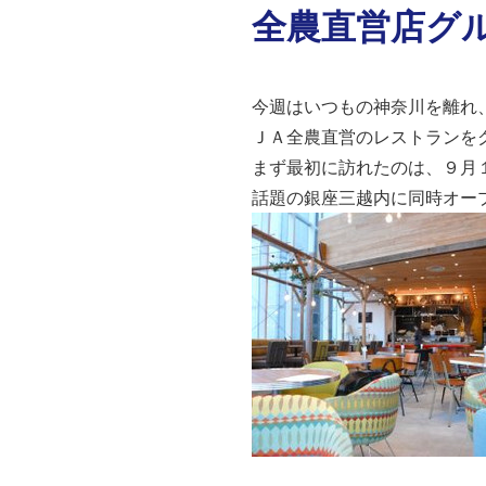
全農直営店グ
今週はいつもの神奈川を離れ
ＪＡ全農直営のレストランを
まず最初に訪れたのは、９月
話題の銀座三越内に同時オー