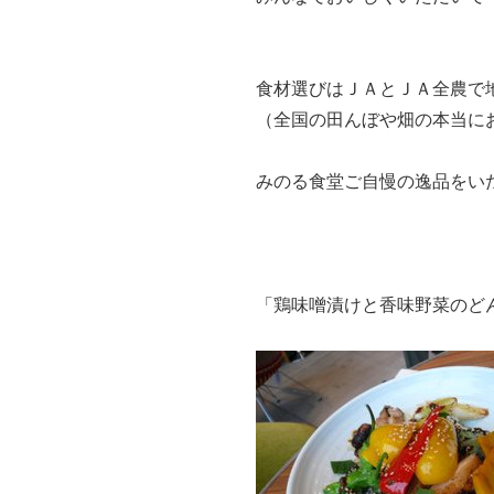
食材選びはＪＡとＪＡ全農で
（全国の田んぼや畑の本当に
みのる食堂ご自慢の逸品をい
「鶏味噌漬けと香味野菜のど