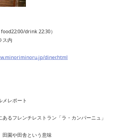
od22:00/drink 22:30）
ラス内
w.minoriminoru.jp/diner.html
ルメレポート
にあるフレンチレストラン「ラ・カンパーニュ」
、田園や田舎という意味