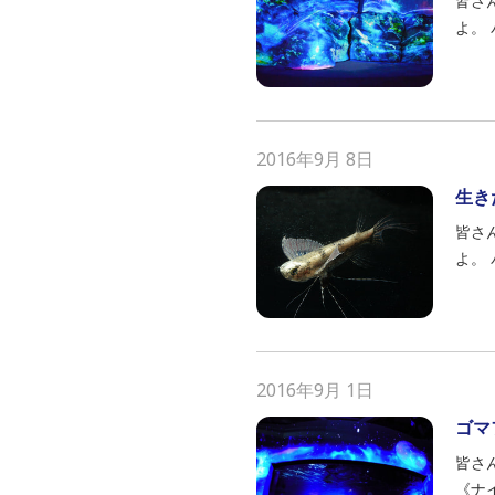
皆さ
よ。
2016年9月 8日
生き
皆さ
よ。
2016年9月 1日
ゴマ
皆さ
《ナ