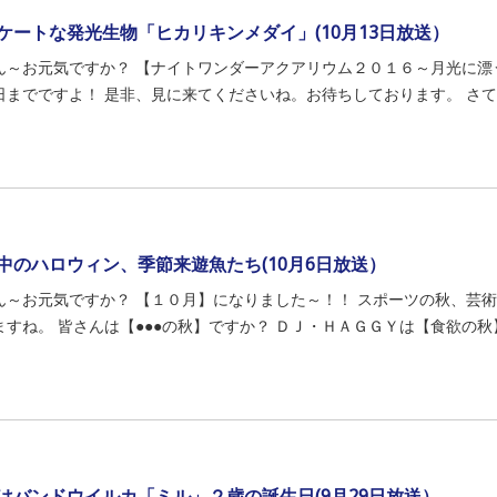
ケートな発光生物「ヒカリキンメダイ」(10月13日放送）
ん～お元気ですか？ 【ナイトワンダーアクアリウム２０１６～月光に漂
日までですよ！ 是非、見に来てくださいね。お待ちしております。 さて、
中のハロウィン、季節来遊魚たち(10月6日放送）
ん～お元気ですか？ 【１０月】になりました～！！ スポーツの秋、芸
ますね。 皆さんは【●●●の秋】ですか？ ＤＪ・ＨＡＧＧＹは【食欲の秋】
はバンドウイルカ「ミル」２歳の誕生日(9月29日放送）