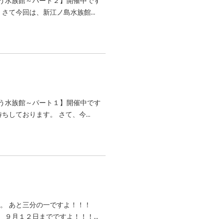
う水族館～パート２】開催中です
さて今回は、新江ノ島水族館...
う水族館～パート１】開催中です
しております。 さて、今...
。 あと三分の一ですよ！！！
９月１２日までですよ！！！...