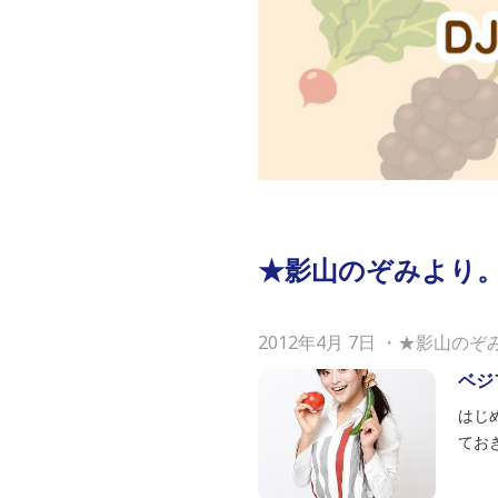
★影山のぞみより
2012年4月 7日
・
★影山のぞ
ベジ
はじ
てお