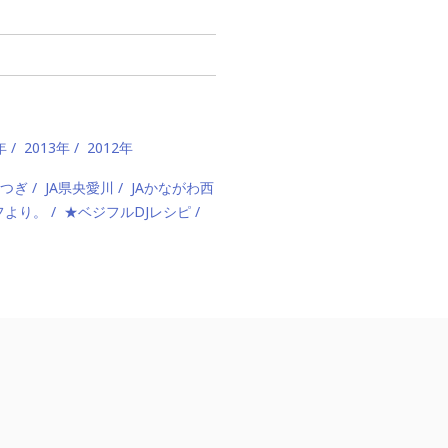
年
2013年
2012年
あつぎ
JA県央愛川
JAかながわ西
フより。
★ベジフルDJレシピ