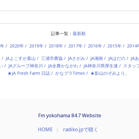
記事一覧：
最新順
1年
2020年
2019年
2018年
2017年
2016年
2015年
2014
崎
JAよこすか葉山
三浦市農協
JAさがみ
JA湘南
JAはだの
JA
い
JAグループ神奈川
JA全農かながわ
JA神奈川県厚生連
スタッ
★JA Fresh Farm 日誌
かなブラTimes
★影山のぞみより。
Fm yokohama 84.7 Website
HOME
radiko.jpで聴く