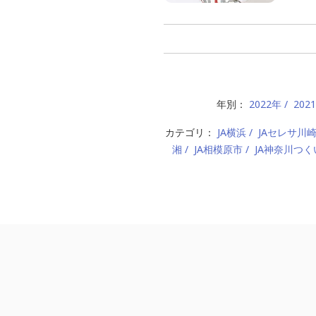
年別：
2022年
202
カテゴリ：
JA横浜
JAセレサ川
湘
JA相模原市
JA神奈川つく