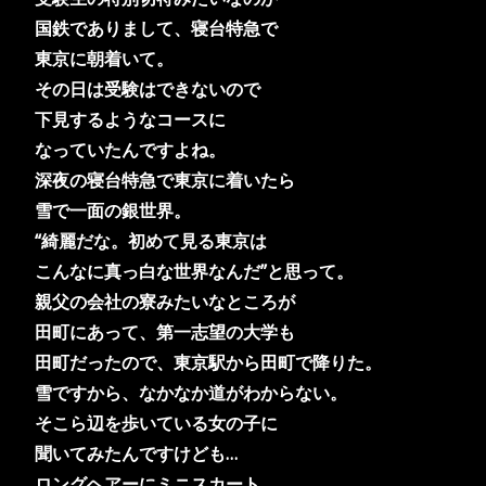
国鉄でありまして、
寝台特急で
東京に朝着いて。
その日は受験はできないので
下見
するような
コースに
なっていたんですよね。
深夜の寝台
特急で東京に着いたら
雪で
一面の
銀世界。
“綺麗だな。初めて見る東京は
こんなに真っ白な世界なんだ”と思って。
親父の会社の寮
みたいなところが
田町にあって、
第一志望の大学も
田町だったので、東京駅から
田町で降りた。
雪ですから、なかなか道がわからない。
そこら辺を歩いている女の子に
聞いてみたんですけども…
ロングヘアーにミニスカート