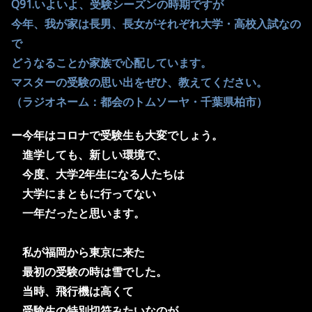
Q91.いよいよ、受験シーズンの時期ですが
今年、我が家は長男、長女がそれぞれ大学・高校入試なの
で
どうなることか家族で心配しています。
マスターの受験の思い出をぜひ、教えてください。
（ラジオネーム：都会のトムソーヤ・千葉県柏市）
ー
今年はコロナで受験生も大変でしょう。
進学しても、
新しい環境で、
今度、大学2年生になる人たちは
大学にまともに行ってない
一年だったと思います。
私が福岡から東京に来た
最初の受験の時は
雪でした。
当時、
飛行機は高くて
受験生
の特別切符みたいなのが