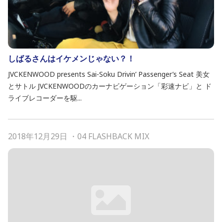
しばるさんはイケメンじゃない？！
JVCKENWOOD presents Sai-Soku Drivin’ Passenger’s Seat 美女
とサトル JVCKENWOODのカーナビゲーション「彩速ナビ」と ド
ライブレコーダーを駆...
2018年12月29日
・
04 FLASHBACK MIX