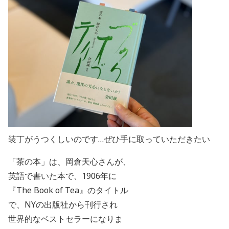
装丁がうつくしいのです…ぜひ手に取っていただきたい
「茶の本」は、岡倉天心さんが、
英語で書いた本で、
1906
年に
『
The Book of Tea
』のタイトル
で、
NY
の出版社から刊行され
世界的なベストセラーになりま