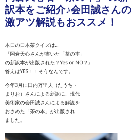
訳本をご紹介♪会田誠さんの
激アツ解説もおススメ！
本日の日本茶クイズは…
『岡倉天心さんが書いた「茶の本」
の新訳本が出版された？
Yes or NO
？』
答えは
YES
！！そうなんです。
今年
3
月に田内万里夫（たうち・
まりお）さんによる新訳に、現代
美術家の会田誠さんによる解説を
おさめた「茶の本」が出版され
ました。