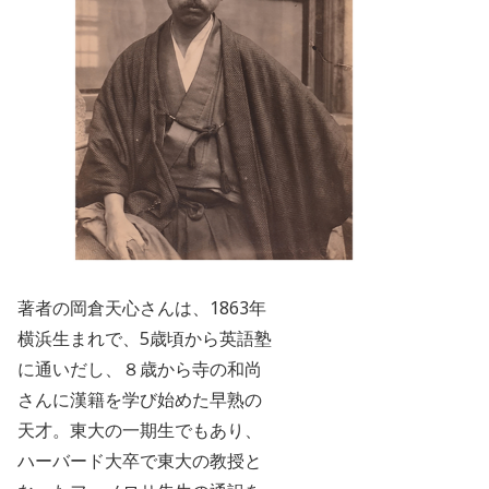
著者の岡倉天心さんは、
1863
年
横浜生まれで、
5
歳頃から英語塾
に通いだし、８歳から寺の和尚
さんに漢籍を学び始めた早熟の
天才。
東大の一期生でもあり、
ハーバード大卒で東大の教授と