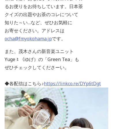
るお便りをお待ちしています。日本茶
クイズの出題やお茶のコレについて
知りた～い…など、ぜひお気軽に
お寄せください。アドレスは
ocha@fmyokohama.jp
です。
また、茂木さんの新音楽ユニット
Yuge〻（ゆげ）の「Green Tea」も
ぜひチェックしてくださーい。
◆各配信はこちら♪
https://linkco.re/DYp6tDgt