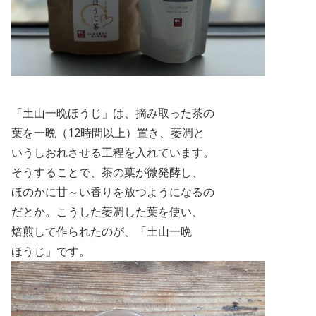
「土山一晩ほうじ」は、摘み取った茶の
葉を一晩（
12
時間以上）置き、萎凋と
いうしおれさせる工程を入れています。
そうすることで、茶の葉が微発酵し、
ほのかに甘～い香りを放つようになるの
だとか。こうした萎凋した葉を
使い、
焙煎して作られたのが、「土山一晩
ほうじ」です。