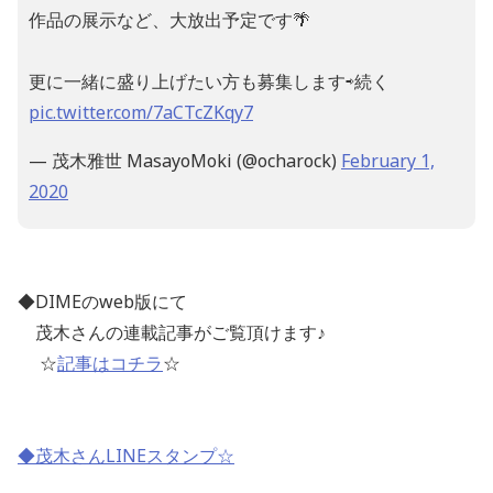
作品の展示など、大放出予定です🌴
更に一緒に盛り上げたい方も募集します⇨続く
pic.twitter.com/7aCTcZKqy7
— 茂木雅世 MasayoMoki (@ocharock)
February 1,
2020
◆DIME
の
web
版にて
茂木さんの連載記事がご覧頂けます
♪
☆
記事はコチラ
☆
◆茂木さんLINEスタンプ☆