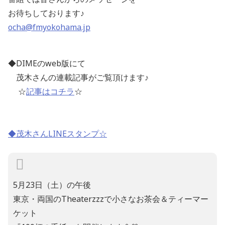
お待ちしております
♪
ocha@fmyokohama.jp
◆DIME
の
web
版にて
茂木さんの連載記事がご覧頂けます
♪
☆
記事はコチラ
☆
◆茂木さんLINEスタンプ☆
5月23日（土）の午後
東京・両国のTheaterzzzで小さなお茶会＆ティーマー
ケット