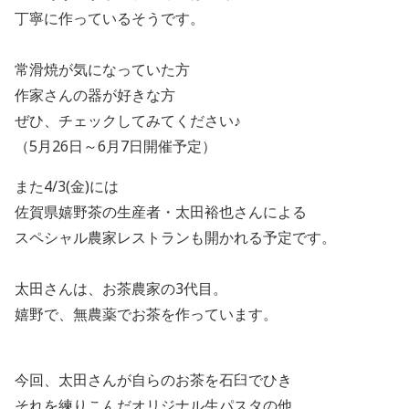
丁寧に作っているそうです。
常滑焼が気になっていた方
作家さんの器が好きな方
ぜひ、チェックしてみてください♪
（5月26日～6月7日開催予定）
また
4/3(
金
)
には
佐賀県嬉野茶の生産者・太田裕也さんによる
スペシャル農家レストランも開かれる予定です。
太田さんは、お茶農家の
3
代目。
嬉野で、無農薬でお茶を作っています。
今回、太田さんが自らのお茶を石臼でひき
それを練りこんだオリジナル生パスタの他