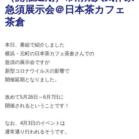
急須展示会＠日本茶カフェ
茶倉
本日、番組で紹介しました
横浜・元町の日本茶カフェ茶倉さんでの
急須の展示会ですが
新型コロナウイルスの影響で
開催
延期となりました。
改めて
5
月
26
日～
6
月
7
日に
開催されるということです！
なお、
4
月
3
日のイベントは
通常通り行われるそうです。