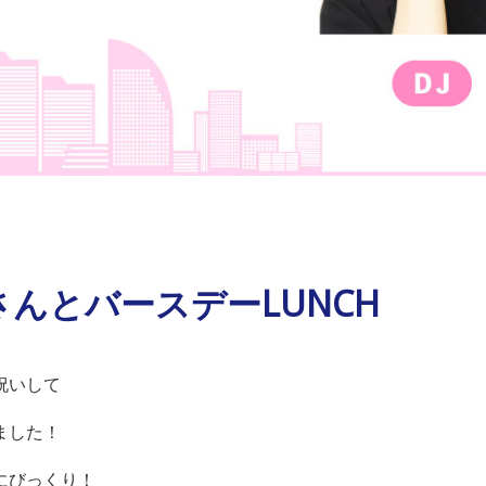
んとバースデーLUNCH
祝いして
ました！
にびっくり！