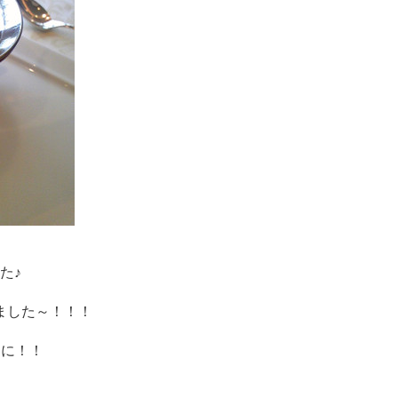
た♪
ました～！！！
うに！！