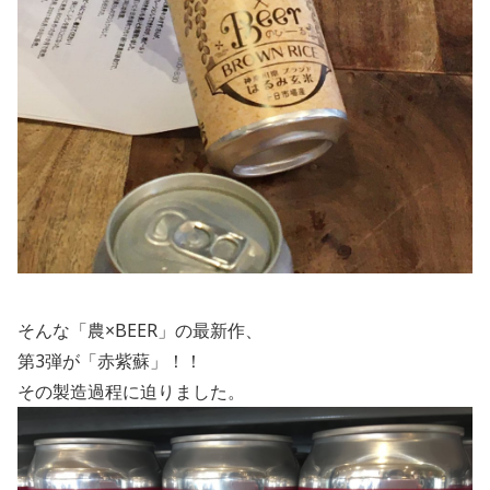
そんな「農×
BEER
」の最新作、
第
3
弾が「赤紫蘇」！！
その製造過程に迫りました。