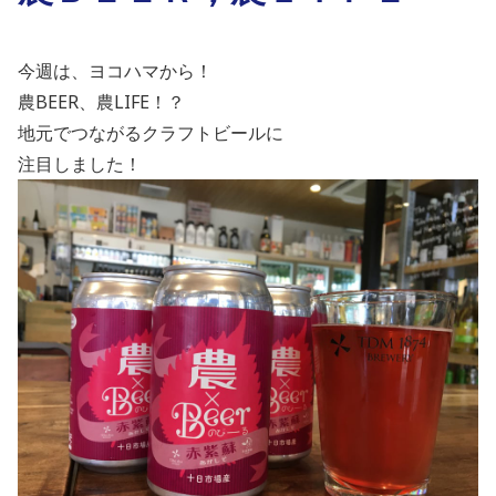
今週は、ヨコハマから！
農
BEER
、農
LIFE
！？
地元でつながるクラフトビールに
注目しました！