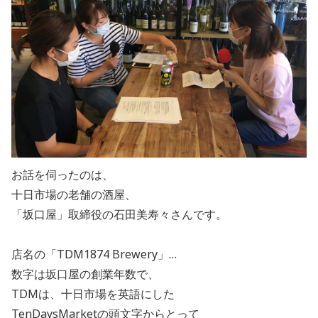
お話を伺ったのは、
十日市場の老舗の酒屋、
「坂口屋」取締役の石田美寿々さんです。
店名の「
TDM1874 Brewery
」…
数字は坂口屋の創業年数で、
TDM
は、十日市場を英語にした
TenDaysMarket
の頭文字からとって