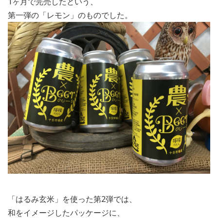
1
ヶ月で完売したという、
第一弾の「レモン」のものでした。
「はるみ玄米」を使った第
2
弾では、
和をイメージしたパッケージに、