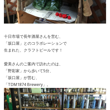
十日市場で長年酒屋さんを営む、
「坂口屋」とのコラボレーションで
生まれた、クラフトビールです！
愛美さんのご案内で訪れたのは、
「野彩家」から歩いて
5
分、
「坂口屋」が営む、
「
TDM1874 Brewery
」。