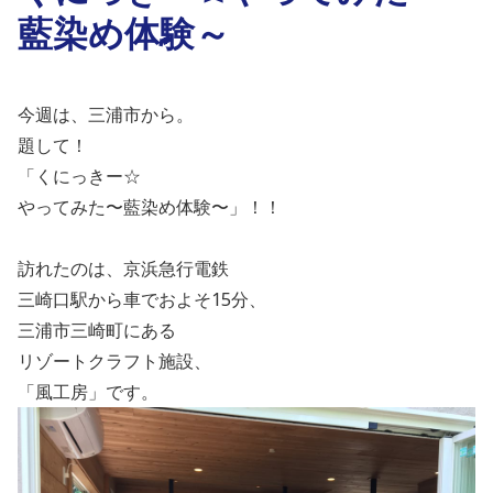
藍染め体験～
今週は、三浦市から。
題して！
「くにっきー☆
やってみた〜藍染め体験〜」！！
訪れたのは、京浜急行電鉄
三崎口駅から車でおよそ
15
分、
三浦市三崎町にある
リゾートクラフト施設、
「風工房」です。