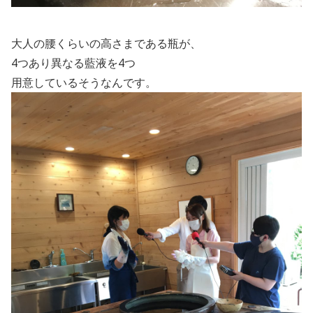
大人の腰くらいの高さまである瓶が、
4
つあり異なる藍液を
4
つ
用意しているそうなんです。