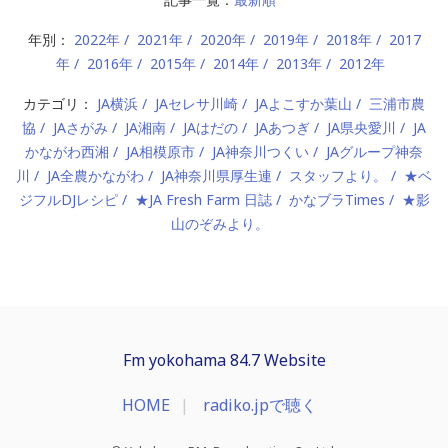
年別：
2022年
2021年
2020年
2019年
2018年
2017
年
2016年
2015年
2014年
2013年
2012年
カテゴリ：
JA横浜
JAセレサ川崎
JAよこすか葉山
三浦市農
協
JAさがみ
JA湘南
JAはだの
JAあつぎ
JA県央愛川
JA
かながわ西湘
JA相模原市
JA神奈川つくい
JAグループ神奈
川
JA全農かながわ
JA神奈川県厚生連
スタッフより。
★ベ
ジフルDJレシピ
★JA Fresh Farm 日誌
かなブラTimes
★影
山のぞみより。
Fm yokohama 84.7 Website
HOME
radiko.jpで聴く