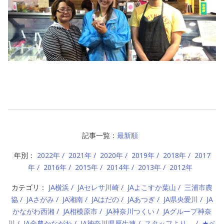
記事一覧：
最新順
年別：
2022年
2021年
2020年
2019年
2018年
2017
年
2016年
2015年
2014年
2013年
2012年
カテゴリ：
JA横浜
JAセレサ川崎
JAよこすか葉山
三浦市農
協
JAさがみ
JA湘南
JAはだの
JAあつぎ
JA県央愛川
JA
かながわ西湘
JA相模原市
JA神奈川つくい
JAグループ神奈
川
JA全農かながわ
JA神奈川県厚生連
スタッフより。
★ベ