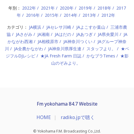
年別：
2022年
2021年
2020年
2019年
2018年
2017
年
2016年
2015年
2014年
2013年
2012年
カテゴリ：
JA横浜
JAセレサ川崎
JAよこすか葉山
三浦市農
協
JAさがみ
JA湘南
JAはだの
JAあつぎ
JA県央愛川
JA
かながわ西湘
JA相模原市
JA神奈川つくい
JAグループ神奈
川
JA全農かながわ
JA神奈川県厚生連
スタッフより。
★ベ
ジフルDJレシピ
★JA Fresh Farm 日誌
かなブラTimes
★影
山のぞみより。
Fm yokohama 84.7 Website
HOME
radiko.jpで聴く
© Yokohama F.M. Broadcasting Co.,Ltd.