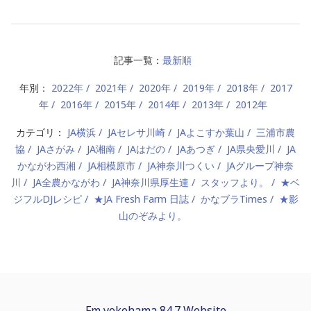
記事一覧：
最新順
年別：
2022年
2021年
2020年
2019年
2018年
2017
年
2016年
2015年
2014年
2013年
2012年
カテゴリ：
JA横浜
JAセレサ川崎
JAよこすか葉山
三浦市農
協
JAさがみ
JA湘南
JAはだの
JAあつぎ
JA県央愛川
JA
かながわ西湘
JA相模原市
JA神奈川つくい
JAグループ神奈
川
JA全農かながわ
JA神奈川県厚生連
スタッフより。
★ベ
ジフルDJレシピ
★JA Fresh Farm 日誌
かなブラTimes
★影
山のぞみより。
Fm yokohama 84.7 Website