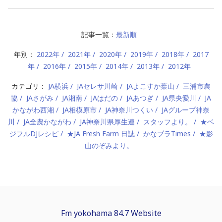
記事一覧：
最新順
年別：
2022年
2021年
2020年
2019年
2018年
2017
年
2016年
2015年
2014年
2013年
2012年
カテゴリ：
JA横浜
JAセレサ川崎
JAよこすか葉山
三浦市農
協
JAさがみ
JA湘南
JAはだの
JAあつぎ
JA県央愛川
JA
かながわ西湘
JA相模原市
JA神奈川つくい
JAグループ神奈
川
JA全農かながわ
JA神奈川県厚生連
スタッフより。
★ベ
ジフルDJレシピ
★JA Fresh Farm 日誌
かなブラTimes
★影
山のぞみより。
Fm yokohama 84.7 Website