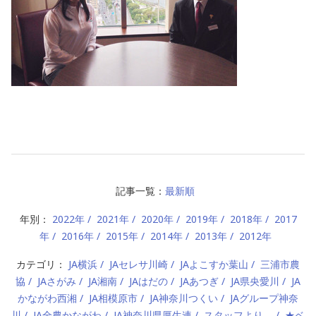
記事一覧：
最新順
年別：
2022年
2021年
2020年
2019年
2018年
2017
年
2016年
2015年
2014年
2013年
2012年
カテゴリ：
JA横浜
JAセレサ川崎
JAよこすか葉山
三浦市農
協
JAさがみ
JA湘南
JAはだの
JAあつぎ
JA県央愛川
JA
かながわ西湘
JA相模原市
JA神奈川つくい
JAグループ神奈
川
JA全農かながわ
JA神奈川県厚生連
スタッフより。
★ベ