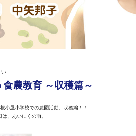
くい
食農教育 ～収穫篇～
市根小屋小学校での農園活動、収穫編！！
日は、あいにくの雨。