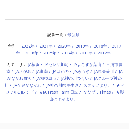
記事一覧：
最新順
年別：
2022年
2021年
2020年
2019年
2018年
2017
年
2016年
2015年
2014年
2013年
2012年
カテゴリ：
JA横浜
JAセレサ川崎
JAよこすか葉山
三浦市農
協
JAさがみ
JA湘南
JAはだの
JAあつぎ
JA県央愛川
JA
かながわ西湘
JA相模原市
JA神奈川つくい
JAグループ神奈
川
JA全農かながわ
JA神奈川県厚生連
スタッフより。
★ベ
ジフルDJレシピ
★JA Fresh Farm 日誌
かなブラTimes
★影
山のぞみより。