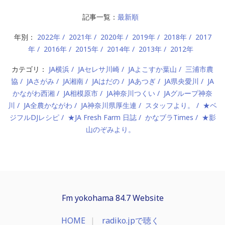
記事一覧：
最新順
年別：
2022年
2021年
2020年
2019年
2018年
2017
年
2016年
2015年
2014年
2013年
2012年
カテゴリ：
JA横浜
JAセレサ川崎
JAよこすか葉山
三浦市農
協
JAさがみ
JA湘南
JAはだの
JAあつぎ
JA県央愛川
JA
かながわ西湘
JA相模原市
JA神奈川つくい
JAグループ神奈
川
JA全農かながわ
JA神奈川県厚生連
スタッフより。
★ベ
ジフルDJレシピ
★JA Fresh Farm 日誌
かなブラTimes
★影
山のぞみより。
Fm yokohama 84.7 Website
HOME
radiko.jpで聴く