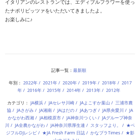
イタリアンのレストランでは、エディブルフラワーを使っ
たナポリピッツァをいただいてきましたよ。
お楽しみに♪
記事一覧：
最新順
年別：
2022年
2021年
2020年
2019年
2018年
2017
年
2016年
2015年
2014年
2013年
2012年
カテゴリ：
JA横浜
JAセレサ川崎
JAよこすか葉山
三浦市農
協
JAさがみ
JA湘南
JAはだの
JAあつぎ
JA県央愛川
JA
かながわ西湘
JA相模原市
JA神奈川つくい
JAグループ神奈
川
JA全農かながわ
JA神奈川県厚生連
スタッフより。
★ベ
ジフルDJレシピ
★JA Fresh Farm 日誌
かなブラTimes
★影