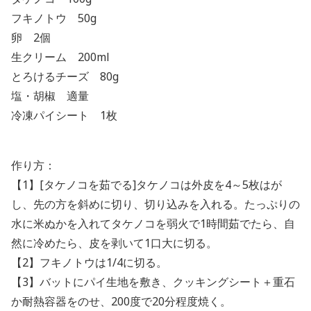
フキノトウ 50g
卵 2個
生クリーム 200ml
とろけるチーズ 80g
塩・胡椒 適量
冷凍パイシート 1枚
作り方：
【1】[タケノコを茹でる]タケノコは外皮を4～5枚はが
し、先の方を斜めに切り、切り込みを入れる。たっぷりの
水に米ぬかを入れてタケノコを弱火で1時間茹でたら、自
然に冷めたら、皮を剥いて1口大に切る。
【2】フキノトウは1/4に切る。
【3】バットにパイ生地を敷き、クッキングシート＋重石
か耐熱容器をのせ、200度で20分程度焼く。