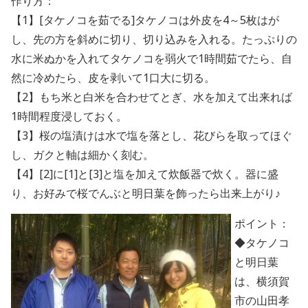
作り方：
【1】[タケノコを茹でる]タケノコは外皮を4～5枚はが
し、先の方を斜めに切り、切り込みを入れる。たっぷりの
水に米ぬかを入れてタケノコを弱火で1時間茹でたら、自
然に冷めたら、皮を剥いて1口大に切る。
【2】もち米と白米を合わせてとぎ、水を加えて出来れば
1時間程度浸しておく。
【3】桜の塩漬けは水で塩を落とし、花びらを取ってほぐ
し、ガクと軸は細かく刻む。
【4】[2]に[1]と[3]と塩を加えて炊飯器で炊く。器に盛
り、お好みで桜でんぶと明日葉を飾ったら出来上がり♪
ポイント：
◆タケノコ
と明日葉
は、横須賀
市の山田孝