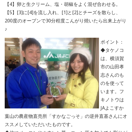
【4】卵と生クリーム、塩・胡椒をよく混ぜ合わせる。
【5】[3]に[4]を流し入れ、[1]と[2]とチーズを散らし、
200度のオーブンで30分程度こんがり焼いたら出来上がり
♪
ポイント：
◆タケノコ
は、横須賀
市の山田孝
志さんのも
のを使って
います。フ
キノトウは
JAよこすか
葉山の農産物直売所「すかなごっそ」の逆井直基さんにオ
ススメしていただいたものです。