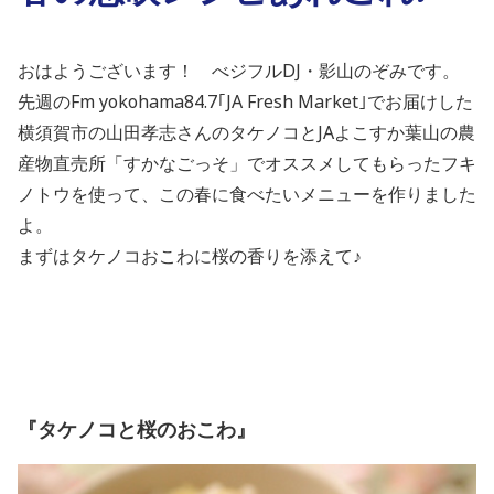
おはようございます！ べジフルDJ・影山のぞみです。
先週のFm yokohama84.7｢JA Fresh Market｣でお届けした
横須賀市の山田孝志さんのタケノコとJAよこすか葉山の農
産物直売所「すかなごっそ」でオススメしてもらったフキ
ノトウを使って、この春に食べたいメニューを作りました
よ。
まずはタケノコおこわに桜の香りを添えて♪
『タケノコと桜のおこわ』