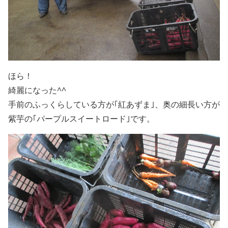
ほら！
綺麗になった^^
手前のふっくらしている方が｢紅あずま｣、奥の細長い方が
紫芋の｢パープルスイートロード｣です。