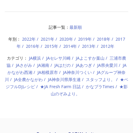
記事一覧：
最新順
年別：
2022年
2021年
2020年
2019年
2018年
2017
年
2016年
2015年
2014年
2013年
2012年
カテゴリ：
JA横浜
JAセレサ川崎
JAよこすか葉山
三浦市農
協
JAさがみ
JA湘南
JAはだの
JAあつぎ
JA県央愛川
JA
かながわ西湘
JA相模原市
JA神奈川つくい
JAグループ神奈
川
JA全農かながわ
JA神奈川県厚生連
スタッフより。
★ベ
ジフルDJレシピ
★JA Fresh Farm 日誌
かなブラTimes
★影
山のぞみより。