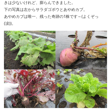
きは少ないけれど、膨らんできました。
下の写真は左からサラダゴボウとあやめカブ。
あやめカブは唯一、残った奇跡の1株です～(よくぞっ
(涙))。