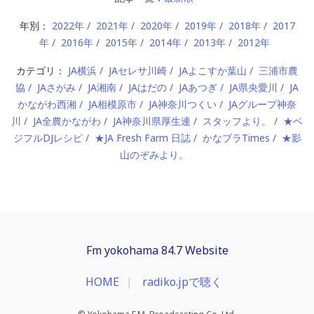
年別：
2022年
2021年
2020年
2019年
2018年
2017
年
2016年
2015年
2014年
2013年
2012年
カテゴリ：
JA横浜
JAセレサ川崎
JAよこすか葉山
三浦市農
協
JAさがみ
JA湘南
JAはだの
JAあつぎ
JA県央愛川
JA
かながわ西湘
JA相模原市
JA神奈川つくい
JAグループ神奈
川
JA全農かながわ
JA神奈川県厚生連
スタッフより。
★ベ
ジフルDJレシピ
★JA Fresh Farm 日誌
かなブラTimes
★影
山のぞみより。
Fm yokohama 84.7 Website
HOME
radiko.jpで聴く