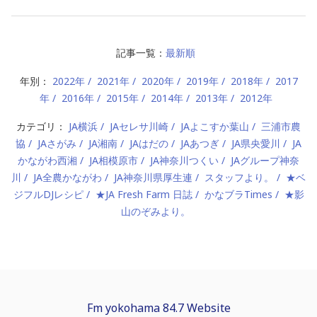
記事一覧：
最新順
年別：
2022年
2021年
2020年
2019年
2018年
2017
年
2016年
2015年
2014年
2013年
2012年
カテゴリ：
JA横浜
JAセレサ川崎
JAよこすか葉山
三浦市農
協
JAさがみ
JA湘南
JAはだの
JAあつぎ
JA県央愛川
JA
かながわ西湘
JA相模原市
JA神奈川つくい
JAグループ神奈
川
JA全農かながわ
JA神奈川県厚生連
スタッフより。
★ベ
ジフルDJレシピ
★JA Fresh Farm 日誌
かなブラTimes
★影
山のぞみより。
Fm yokohama 84.7 Website