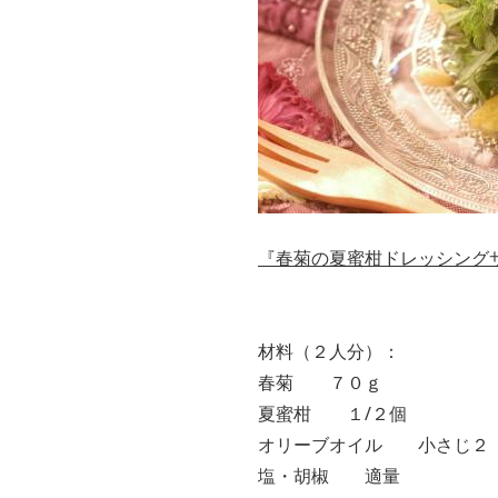
『
春菊の夏蜜柑ドレッシング
材料（２人分）：
春菊 ７０ｇ
夏蜜柑 １/２個
オリーブオイル 小さじ２
塩・胡椒 適量