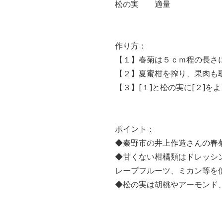
松の実 適量
作り方：
【１】春菊は５ｃｍ程の長さ
【２】夏蜜柑を搾り、果肉も
【３】[１]と松の実に[２]を
ポイント：
◆秦野市の井上作造さんの春
◆甘くない柑橘類はドレッシ
レープフルーツ、ミカン等を
◆松の実は胡桃やアーモンド