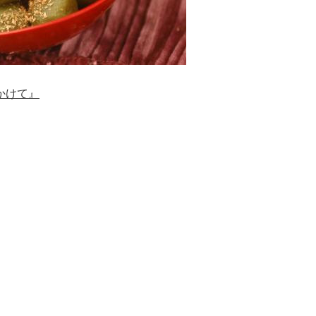
かけて
』