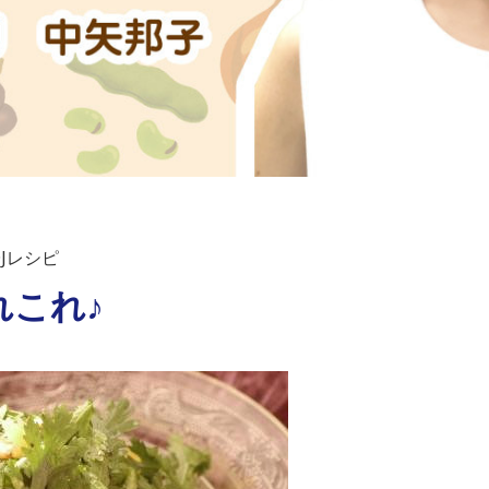
Jレシピ
れこれ♪