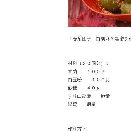
『春菊団子 白胡麻＆黒蜜を
材料（２０個分）：
春菊 １００ｇ
白玉粉 １００ｇ
砂糖 ４０ｇ
すり白胡麻 適量
黒蜜 適量
作り方：