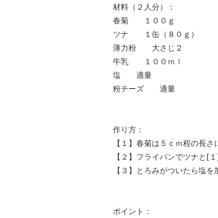
材料（２人分）：
春菊 １００ｇ
ツナ １缶（８０ｇ）
薄力粉 大さじ２
牛乳 １００ｍｌ
塩 適量
粉チーズ 適量
作り方：
【１】春菊は５ｃｍ程の長さ
【２】フライパンでツナと[
【３】とろみがついたら塩を
ポイント：