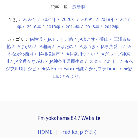
記事一覧：
最新順
年別：
2022年
2021年
2020年
2019年
2018年
2017
年
2016年
2015年
2014年
2013年
2012年
カテゴリ：
JA横浜
JAセレサ川崎
JAよこすか葉山
三浦市農
協
JAさがみ
JA湘南
JAはだの
JAあつぎ
JA県央愛川
JA
かながわ西湘
JA相模原市
JA神奈川つくい
JAグループ神奈
川
JA全農かながわ
JA神奈川県厚生連
スタッフより。
★ベ
ジフルDJレシピ
★JA Fresh Farm 日誌
かなブラTimes
★影
山のぞみより。
Fm yokohama 84.7 Website
HOME
radiko.jpで聴く