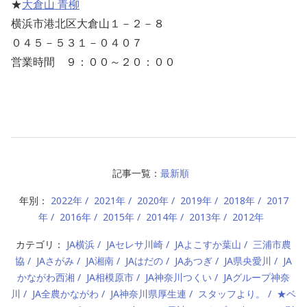
★
大倉山 青柳
横浜市港北区大倉山１－２－８
０４５－５３１－０４０７
営業時間 ９：００～２０：００
記事一覧：
最新順
年別：
2022年
2021年
2020年
2019年
2018年
2017
年
2016年
2015年
2014年
2013年
2012年
カテゴリ：
JA横浜
JAセレサ川崎
JAよこすか葉山
三浦市農
協
JAさがみ
JA湘南
JAはだの
JAあつぎ
JA県央愛川
JA
かながわ西湘
JA相模原市
JA神奈川つくい
JAグループ神奈
川
JA全農かながわ
JA神奈川県厚生連
スタッフより。
★ベ