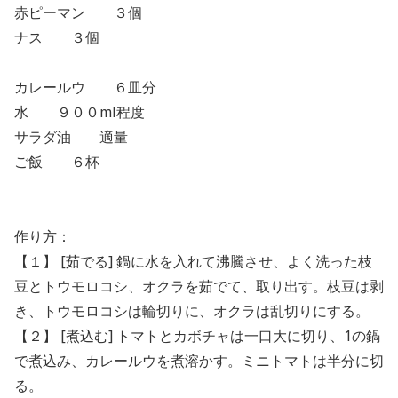
赤ピーマン ３個
ナス ３個
カレールウ ６皿分
水 ９００ml程度
サラダ油 適量
ご飯 ６杯
作り方：
【１】 [茹でる] 鍋に水を入れて沸騰させ、よく洗った枝
豆とトウモロコシ、オクラを茹でて、取り出す。枝豆は剥
き、トウモロコシは輪切りに、オクラは乱切りにする。
【２】 [煮込む] トマトとカボチャは一口大に切り、1の鍋
で煮込み、カレールウを煮溶かす。ミニトマトは半分に切
る。