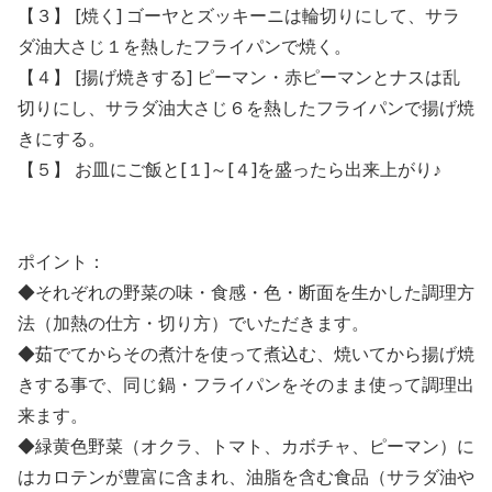
【３】 [焼く] ゴーヤとズッキーニは輪切りにして、サラ
ダ油大さじ１を熱したフライパンで焼く。
【４】 [揚げ焼きする] ピーマン・赤ピーマンとナスは乱
切りにし、サラダ油大さじ６を熱したフライパンで揚げ焼
きにする。
【５】 お皿にご飯と[１]～[４]を盛ったら出来上がり♪
ポイント：
◆それぞれの野菜の味・食感・色・断面を生かした調理方
法（加熱の仕方・切り方）でいただきます。
◆茹でてからその煮汁を使って煮込む、焼いてから揚げ焼
きする事で、同じ鍋・フライパンをそのまま使って調理出
来ます。
◆緑黄色野菜（オクラ、トマト、カボチャ、ピーマン）に
はカロテンが豊富に含まれ、油脂を含む食品（サラダ油や