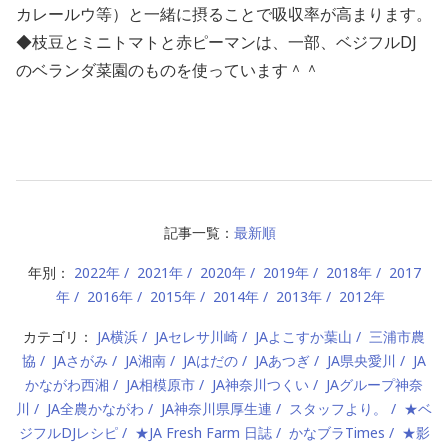
カレールウ等）と一緒に摂ることで吸収率が高まります。
◆枝豆とミニトマトと赤ピーマンは、一部、ベジフルDJ
のベランダ菜園のものを使っています＾＾
記事一覧：
最新順
年別：
2022年
2021年
2020年
2019年
2018年
2017
年
2016年
2015年
2014年
2013年
2012年
カテゴリ：
JA横浜
JAセレサ川崎
JAよこすか葉山
三浦市農
協
JAさがみ
JA湘南
JAはだの
JAあつぎ
JA県央愛川
JA
かながわ西湘
JA相模原市
JA神奈川つくい
JAグループ神奈
川
JA全農かながわ
JA神奈川県厚生連
スタッフより。
★ベ
ジフルDJレシピ
★JA Fresh Farm 日誌
かなブラTimes
★影