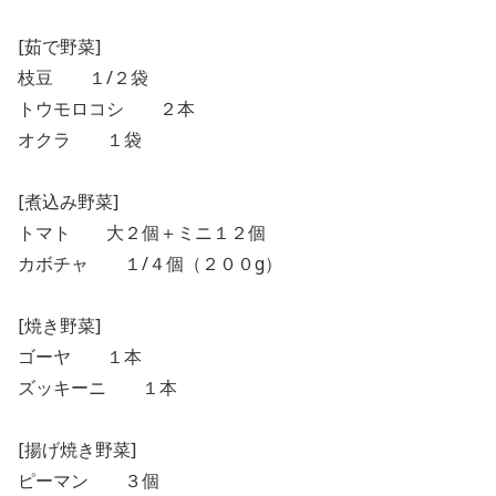
[茹で野菜]
枝豆 １/２袋
トウモロコシ ２本
オクラ １袋
[煮込み野菜]
トマト 大２個＋ミニ１２個
カボチャ １/４個（２００g）
[焼き野菜]
ゴーヤ １本
ズッキーニ １本
[揚げ焼き野菜]
ピーマン ３個