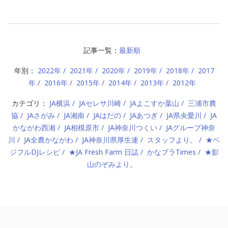
記事一覧：
最新順
年別：
2022年
2021年
2020年
2019年
2018年
2017
年
2016年
2015年
2014年
2013年
2012年
カテゴリ：
JA横浜
JAセレサ川崎
JAよこすか葉山
三浦市農
協
JAさがみ
JA湘南
JAはだの
JAあつぎ
JA県央愛川
JA
かながわ西湘
JA相模原市
JA神奈川つくい
JAグループ神奈
川
JA全農かながわ
JA神奈川県厚生連
スタッフより。
★ベ
ジフルDJレシピ
★JA Fresh Farm 日誌
かなブラTimes
★影
山のぞみより。