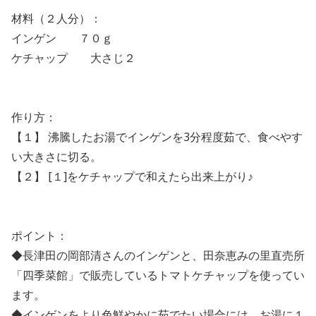
材料（２人分）：
インゲン ７０ｇ
ケチャップ 大さじ２
作り方：
【１】 沸騰したお湯でインゲンを3分程度茹で、食べやす
い大きさに切る。
【２】 [１]をケチャップで和えたら出来上がり♪
ポイント：
◆長津田の岡部清さんのインゲンと、田奈恵みの里直売所
「四季菜館」で販売しているトマトケチャップを使ってい
ます。
◆インゲンをより色鮮やかに茹でたい場合には、お湯に１