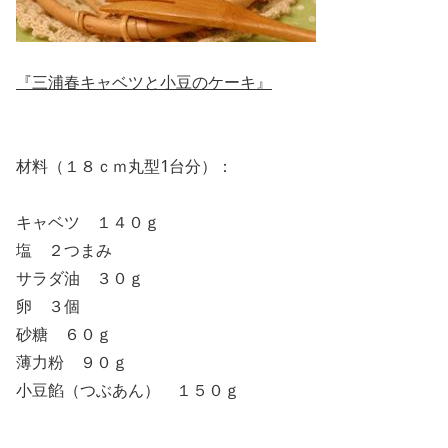
『三浦春キャベツと小豆のケーキ』
材料（１８ｃｍ丸型1台分）：
キャベツ １４０ｇ
塩 ２つまみ
サラダ油 ３０ｇ
卵 ３個
砂糖 ６０ｇ
薄力粉 ９０ｇ
小豆餡（つぶあん） １５０ｇ