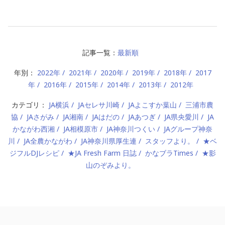
記事一覧：
最新順
年別：
2022年
2021年
2020年
2019年
2018年
2017
年
2016年
2015年
2014年
2013年
2012年
カテゴリ：
JA横浜
JAセレサ川崎
JAよこすか葉山
三浦市農
協
JAさがみ
JA湘南
JAはだの
JAあつぎ
JA県央愛川
JA
かながわ西湘
JA相模原市
JA神奈川つくい
JAグループ神奈
川
JA全農かながわ
JA神奈川県厚生連
スタッフより。
★ベ
ジフルDJレシピ
★JA Fresh Farm 日誌
かなブラTimes
★影
山のぞみより。