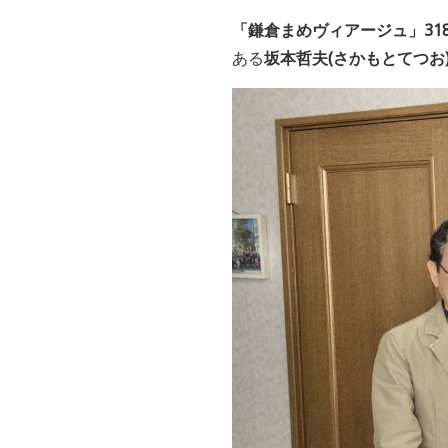
「鎌倉まめヴィアージュ」31
ある
坂本哲夫(さかもとてつお