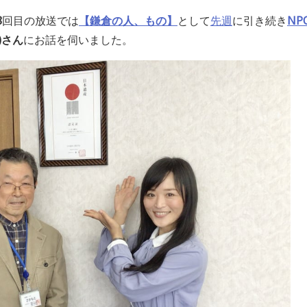
8
回目の放送では
【鎌倉の人、もの】
として
先週
に引き続き
N
)
さん
にお話を伺いました
。