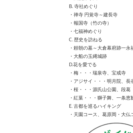
B. 寺社めぐり
・禅寺 円覚寺～建長寺
・報国寺（竹の寺）
・七福神めぐり
C. 歴史を訪ねる
・頼朝の墓～大倉幕府跡一永
・大船の玉縄城跡
D.花を愛でる
・梅・・・瑞泉寺、宝戒寺
・アジサイ・・・明月院、長
・桜・・・源氏山公園、段葛
・紅葉・・・獅子舞、一条恵
E. 古都を巡るハイキング
・天園コース、葛原岡・大仏