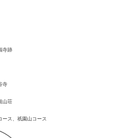
福寺跡
谷寺
観山荘
コース、祇園山コース