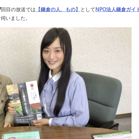
7
回目の放送では
【鎌倉の人、もの】
として
NPO法人鎌倉ガイ
を伺いました
。