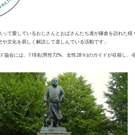
入って愛しているおじさんとおばさんたち達が鎌倉を訪れた様
史や文化を易しく解説して楽しんでいる活動です」
ド協会には、
118名(
男性72%、
女性28％)の
ガイドが在籍し、