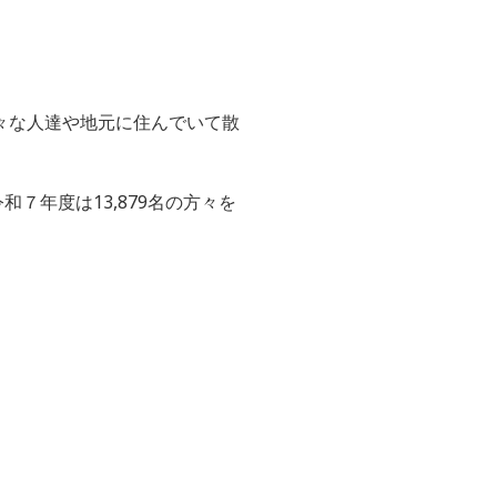
々な人達や地元に住んでいて散
令和７年度は
13,879名の方々を