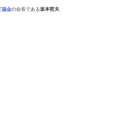
ド協会
の会長である
坂本哲夫