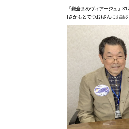
「鎌倉まめヴィアージュ」31
(さかもとてつお)
さん
にお話