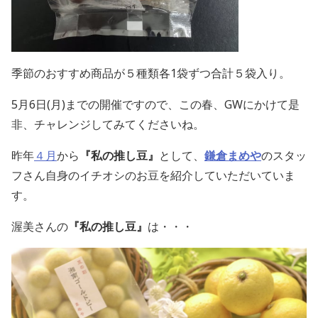
季節のおすすめ商品が５種類各1袋ずつ合計５袋入り。
5月6日(月)までの開催ですので、この春、GWにかけて是
非、チャレンジしてみてくださいね。
昨年
４月
から
『私の推し豆』
として、
鎌倉まめや
のスタッ
フさん自身のイチオシのお豆を紹介していただいていま
す。
渥美さんの
『私の推し豆』
は・・・