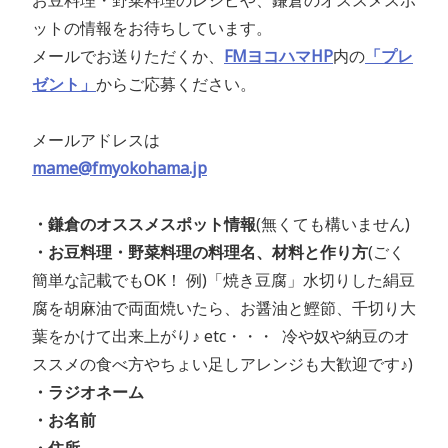
お豆料理・野菜料理のレシピや、鎌倉のオススメスポ
ットの情報をお待ちしています。
メールでお送りただくか、
FMヨコハマHP
内の
「プレ
ゼント」
からご応募ください。
メールアドレスは
mame@fmyokohama.jp
・鎌倉のオススメスポット情報
(無くても構いません)
・お豆料理・野菜料理の料理名、材料と作り方
(ごく
簡単な記載でもOK！ 例)「焼き豆腐」水切りした絹豆
腐を胡麻油で両面焼いたら、お醤油と鰹節、千切り大
葉をかけて出来上がり♪ etc・・・ 冷や奴や納豆のオ
ススメの食べ方やちょい足しアレンジも大歓迎です♪)
・ラジオネーム
・お名前