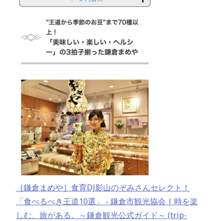
［鎌倉まめや］食育DJ影山のぞみさんセレクト！
「食べるべき王道10選」 - 鎌倉市観光協会 | 時を楽
しむ、旅がある。～鎌倉観光公式ガイド～ (trip-