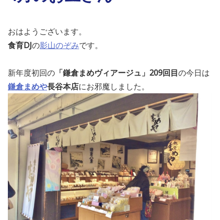
おはようございます。
食育DJ
の
影山のぞみ
です。
新年度初回の
「鎌倉まめヴィアージュ」209回目
の
今日は
鎌倉まめや
長谷本店
にお邪魔しました。