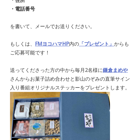
・住所
・電話番号
を書いて、メールでお送りください。
もしくは、
FMヨコハマHP
内の
「プレゼント」
からも
ご応募可能です！
送ってくださった方の中から毎月2名様に
鎌倉まめや
さんからお菓子詰め合わせと
影山のぞみの直筆サイン
入り番組オリジナルステッカー
をプレゼントします。