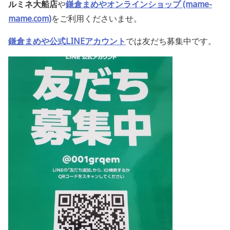
ルミネ大船店
や
鎌倉まめやオンラインショップ (mame-
mame.com)
をご利用くださいませ。
鎌倉まめや公式LINEアカウント
では
友だち募集中です。