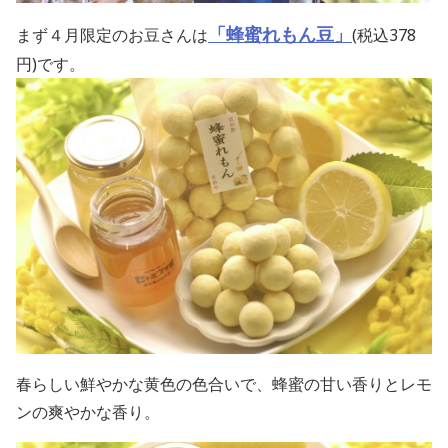
「蜂蜜れもん豆
」
まず４月限定のお豆さん
は
(税込378
円)です。
春らしい鮮やかな黄色の色合いで、蜂蜜の甘い香りとレモ
ンの爽やかな香り。