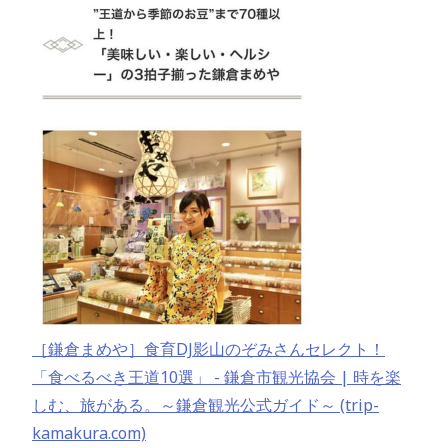
［鎌倉まめや］食育DJ影山のぞみさんセレクト！
「食べるべき王道10選」 - 鎌倉市観光協会 | 時を楽
しむ、旅がある。～鎌倉観光公式ガイド～ (trip-
kamakura.com)