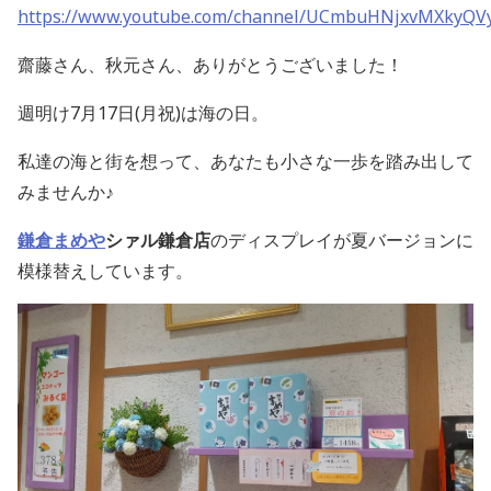
https://www.youtube.com/channel/UCmbuHNjxvMXkyQV
齋藤さん、秋元さん、ありがとうございました！
週明け7月17日(月祝)は海の日。
私達の海と街を想って、あなたも小さな一歩を踏み出して
みませんか♪
鎌倉まめや
シァル鎌倉店
のディスプレイが夏バージョンに
模様替えしています。