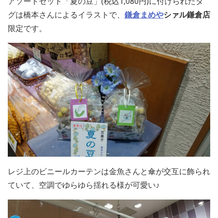
アソートセット「夏の豆」(税込1,080円)に付けられたタ
グは橋本さんによるイラストで、
鎌倉まめや
シァル鎌倉店
限定です。
レジ上のビニールカーテンは金魚さんと傘が交互に飾られ
ていて、空調でゆらゆら揺れる様が可愛い♪