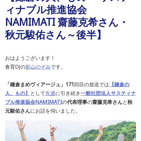
ィナブル推進協会
NAMIMATI 齋藤克希さん・
秋元駿佑さん～後半】
おはようございます！
食育DJの
影山のぞみ
です。
「鎌倉まめヴィアージュ」171
回目の放送では
【鎌倉の
人、もの】
として
先週
に引き続き
一般社団法人サスティナ
ブル推進協会NAMIMATI
の
代表理事
の
齋藤克希さん
と
秋
元駿佑さん
にお話を伺い
ました
。