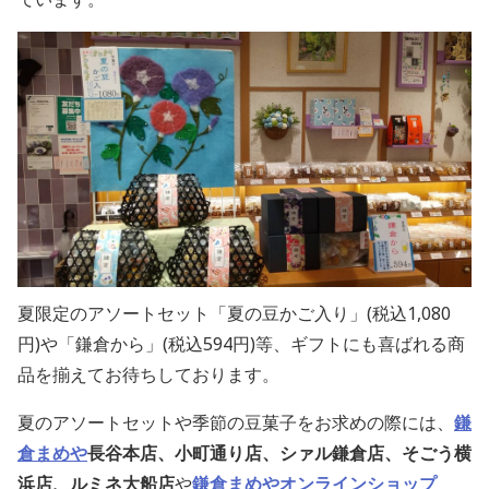
夏限定のアソートセット「夏の豆かご入り」(税込1,080
円)や「鎌倉から」(税込594円)等、ギフトにも喜ばれる商
品を揃えてお待ちしております。
夏のアソートセットや季節の豆菓子をお求めの際には、
鎌
倉まめや
長谷本店、小町通り店、シァル鎌倉店、そごう横
浜店、ルミネ大船店
や
鎌倉まめやオンラインショップ