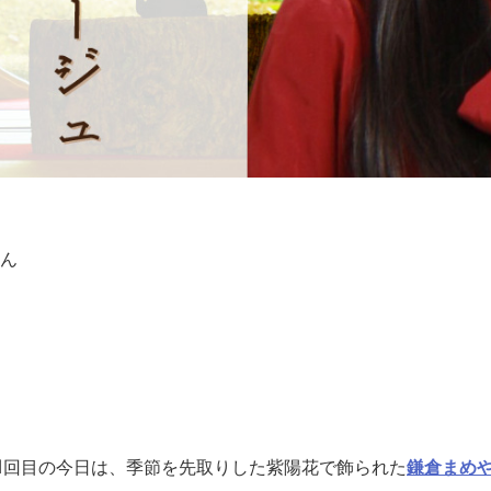
ん
1
回目の
今日は、季節を先取りした紫陽花で飾られた
鎌倉まめ