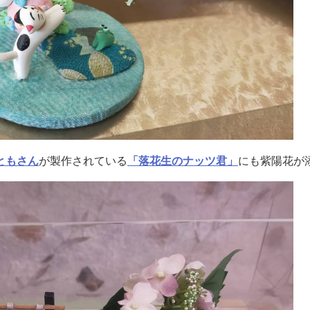
ともさん
が製作されている
「落花生のナッツ君」
にも紫陽花が