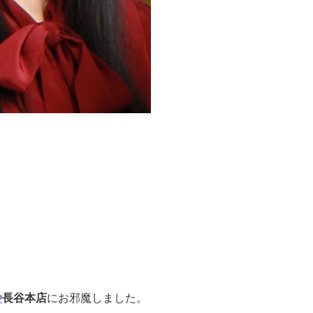
や
長谷本店
にお邪魔しました。