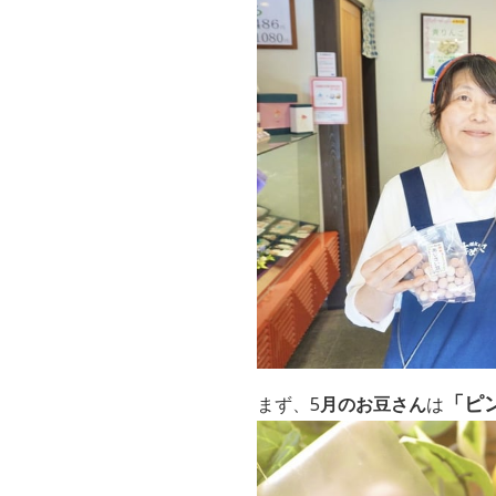
「ピ
まず、5
月のお豆さん
は